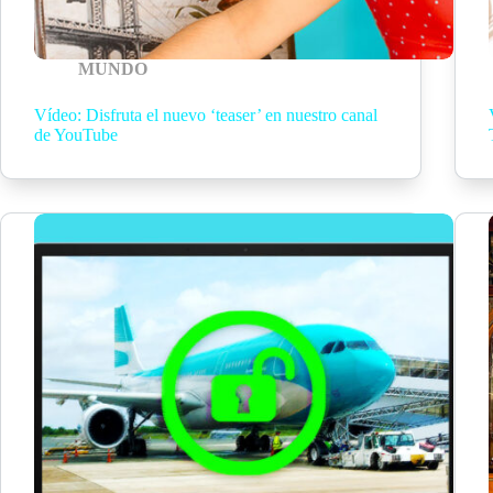
MUNDO
Vídeo: Disfruta el nuevo ‘teaser’ en nuestro canal
de YouTube