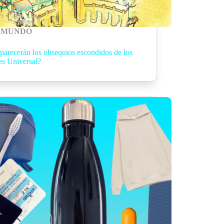
MUNDO
parecerán los obsequios escondidos de los
es Universal?