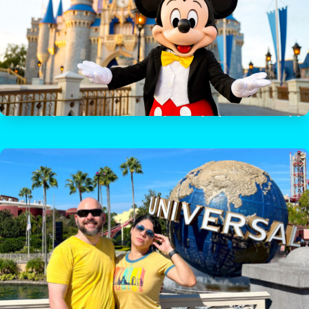
Oferta Disney Orlando familiar: Hotel y cuatro parques a $623 USD p/p*