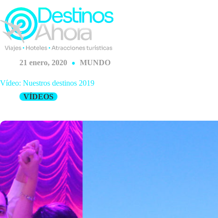
Saltar
al
contenido
21 enero, 2020
MUNDO
Vídeo: Nuestros destinos 2019
VÍDEOS