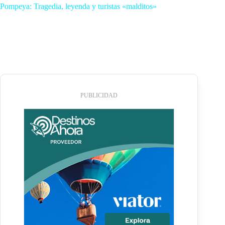
Pompeya: Tragedia, leyenda y turistas «malditos»
PUBLICIDAD