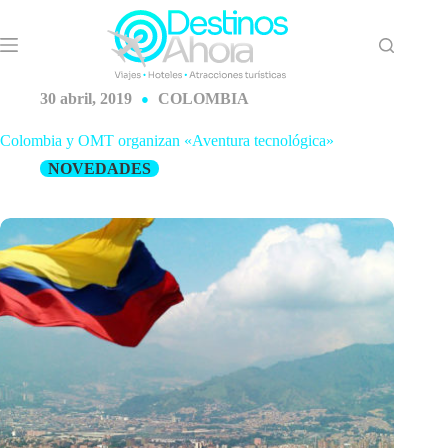
Saltar
al
contenido
30 abril, 2019
COLOMBIA
Colombia y OMT organizan «Aventura tecnológica»
NOVEDADES