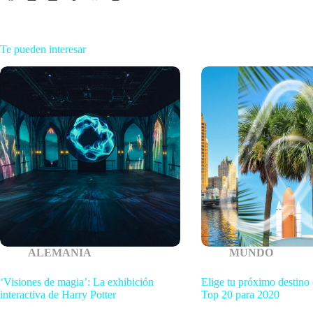
Te pueden interesar
ALEMANIA
MUNDO
‘Visiones de magia’: La exhibición
Elige tu próximo destino
interactiva de Harry Potter
Top 20 para 2020