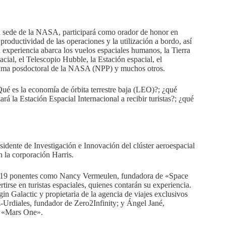
la sede de la NASA, participará como orador de honor en
roductividad de las operaciones y la utilización a bordo, así
 experiencia abarca los vuelos espaciales humanos, la Tierra
ial, el Telescopio Hubble, la Estación espacial, el
grama posdoctoral de la NASA (NPP) y muchos otros.
é es la economía de órbita terrestre baja (LEO)?; ¿qué
 la Estación Espacial Internacional a recibir turistas?; ¿qué
idente de Investigación e Innovación del clúster aeroespacial
n la corporación Harris.
2019 ponentes como Nancy Vermeulen, fundadora de «Space
irse en turistas espaciales, quienes contarán su experiencia.
gin Galactic y propietaria de la agencia de viajes exclusivos
rdiales, fundador de Zero2Infinity; y Ángel Jané,
a «Mars One».