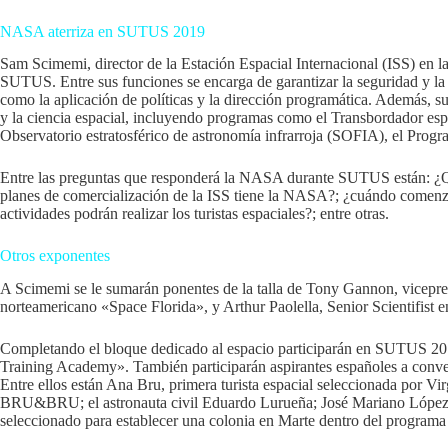
NASA aterriza en SUTUS 2019
Sam Scimemi, director de la Estación Espacial Internacional (ISS) en 
SUTUS. Entre sus funciones se encarga de garantizar la seguridad y la p
como la aplicación de políticas y la dirección programática. Además, su
y la ciencia espacial, incluyendo programas como el Transbordador espac
Observatorio estratosférico de astronomía infrarroja (SOFIA), el Pro
Entre las preguntas que responderá la NASA durante SUTUS están: ¿Qu
planes de comercialización de la ISS tiene la NASA?; ¿cuándo comenzará
actividades podrán realizar los turistas espaciales?; entre otras.
Otros exponentes
A Scimemi se le sumarán ponentes de la talla de Tony Gannon, vicepres
norteamericano «Space Florida», y Arthur Paolella, Senior Scientifist e
Completando el bloque dedicado al espacio participarán en SUTUS 
Training Academy». También participarán aspirantes españoles a convert
Entre ellos están Ana Bru, primera turista espacial seleccionada por Vir
BRU&BRU; el astronauta civil Eduardo Lurueña; José Mariano López-U
seleccionado para establecer una colonia en Marte dentro del program