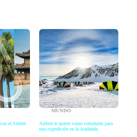
MUNDO
 con el Airbnb
Airbnb te quiere como voluntario para
una expedición en la Antártida