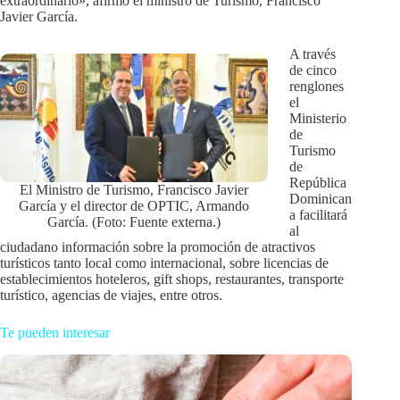
extraordinario», afirmó el ministro de Turismo, Francisco
Javier García.
A través
de cinco
renglones
el
Ministerio
de
Turismo
de
República
El Ministro de Turismo, Francisco Javier
Dominican
García y el director de OPTIC, Armando
a facilitará
García. (Foto: Fuente externa.)
al
ciudadano información sobre la promoción de atractivos
turísticos tanto local como internacional, sobre licencias de
establecimientos hoteleros, gift shops, restaurantes, transporte
turístico, agencias de viajes, entre otros.
Te pueden interesar