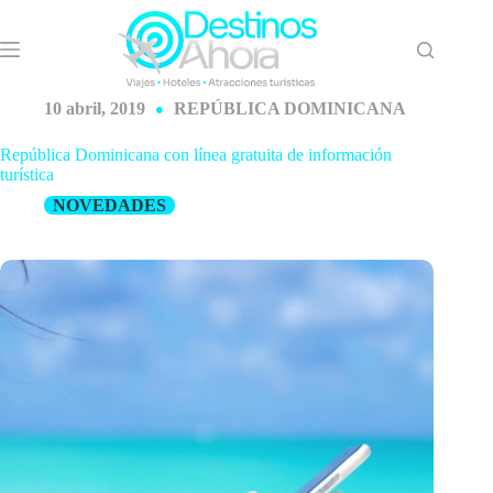
Saltar
al
contenido
10 abril, 2019
REPÚBLICA DOMINICANA
República Dominicana con línea gratuita de información
turística
NOVEDADES