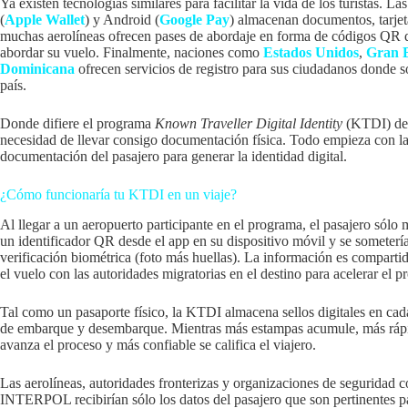
Ya existen tecnologías similares para facilitar la vida de los turistas. L
(
Apple Wallet
) y Android (
Google Pay
) almacenan documentos, tarjet
muchas aerolíneas ofrecen pases de abordaje en forma de códigos QR qu
abordar su vuelo. Finalmente, naciones como
Estados Unidos
,
Gran 
Dominicana
ofrecen servicios de registro para sus ciudadanos donde só
país.
Donde difiere el programa
Known Traveller Digital Identity
(KTDI) de e
necesidad de llevar consigo documentación física. Todo empieza con la d
documentación del pasajero para generar la identidad digital.
¿Cómo funcionaría tu KTDI en un viaje?
Al llegar a un aeropuerto participante en el programa, el pasajero sólo 
un identificador QR desde el app en su dispositivo móvil y se sometería
verificación biométrica (foto más huellas). La información es comparti
el vuelo con las autoridades migratorias en el destino para acelerar el pr
Tal como un pasaporte físico, la KTDI almacena sellos digitales en cad
de embarque y desembarque. Mientras más estampas acumule, más ráp
avanza el proceso y más confiable se califica el viajero.
Las aerolíneas, autoridades fronterizas y organizaciones de seguridad 
INTERPOL recibirían sólo los datos del pasajero que son pertinentes p