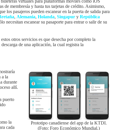
as billeteras virtuales para plataformas móviles como iOS
as de membresía y hasta tus tarjetas de crédito. Asimismo,
e los pasajeros pueden escanear en la puerta de salida para
Bretaña
,
Alemania
,
Holanda
,
Singapur
y
República
lo necesitan escanear su pasaporte para entrar o salir de su
stos otros servicios es que desecha por completo la
escarga de una aplicación, la cual registra la
mostraría
 a la
da durante
oceso allí.
a puerto
ido
como la
Prototipo canadiense del app de la KTDI.
ara cada
(Foto: Foro Económico Mundial.)