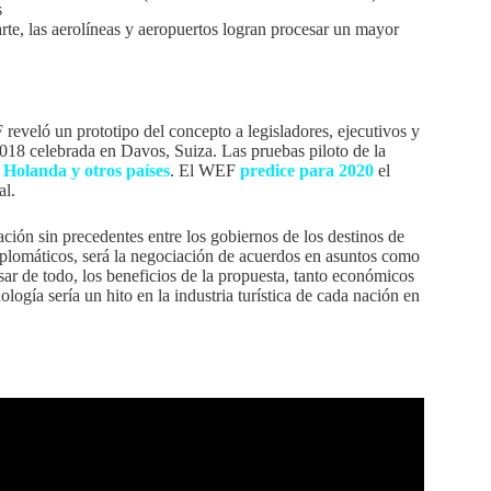
s
arte, las aerolíneas y aeropuertos logran procesar un mayor
eveló un prototipo del concepto a legisladores, ejecutivos y
018 celebrada en Davos, Suiza. Las pruebas piloto de la
Holanda y otros países
. El WEF
predice para 2020
el
al.
ón sin precedentes entre los gobiernos de los destinos de
diplomáticos, será la negociación de acuerdos en asuntos como
ar de todo, los beneficios de la propuesta, tanto económicos
logía sería un hito en la industria turística de cada nación en