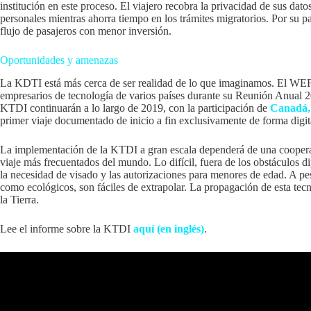
institución en este proceso. El viajero recobra la privacidad de sus dato
personales mientras ahorra tiempo en los trámites migratorios. Por su p
flujo de pasajeros con menor inversión.
Oportunidades y amenazas
La KDTI está más cerca de ser realidad de lo que imaginamos. El WEF r
empresarios de tecnología de varios países durante su Reunión Anual 2
KTDI continuarán a lo largo de 2019, con la participación de
Canadá, 
primer viaje documentado de inicio a fin exclusivamente de forma digit
La implementación de la KTDI a gran escala dependerá de una cooperaci
viaje más frecuentados del mundo. Lo difícil, fuera de los obstáculos 
la necesidad de visado y las autorizaciones para menores de edad. A pes
como ecológicos, son fáciles de extrapolar. La propagación de esta tecno
la Tierra.
Lee el informe sobre la KTDI
aquí (en inglés)
.