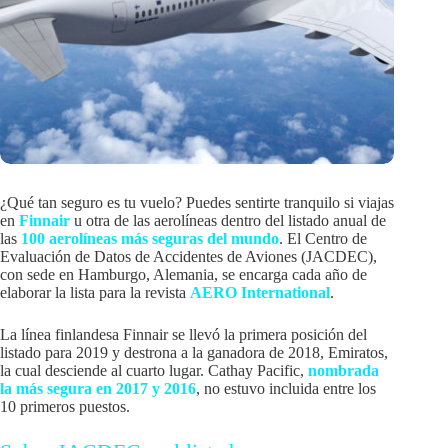
¿Qué tan seguro es tu vuelo? Puedes sentirte tranquilo si viajas
en
Finnair
u otra de las aerolíneas dentro del listado anual de
las
100 aerolíneas más seguras del mundo
. El Centro de
Evaluación de Datos de Accidentes de Aviones (JACDEC),
con sede en Hamburgo, Alemania, se encarga cada año de
elaborar la lista para la revista
AERO International
.
La línea finlandesa Finnair se llevó la primera posición del
listado para 2019 y destrona a la ganadora de 2018, Emiratos,
la cual desciende al cuarto lugar. Cathay Pacific,
nombrada
la más segura en 2017 y 2016
, no estuvo incluida entre los
10 primeros puestos.