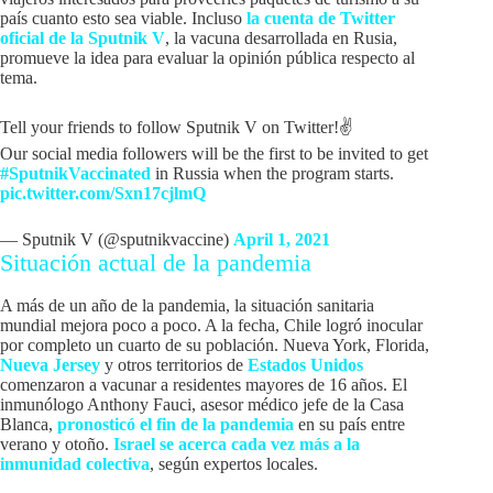
país cuanto esto sea viable. Incluso
la cuenta de Twitter
oficial de la Sputnik V
, la vacuna desarrollada en Rusia,
promueve la idea para evaluar la opinión pública respecto al
tema.
Tell your friends to follow Sputnik V on Twitter!✌️
Our social media followers will be the first to be invited to get
#SputnikVaccinated
in Russia when the program starts.
pic.twitter.com/Sxn17cjlmQ
— Sputnik V (@sputnikvaccine)
April 1, 2021
Situación actual de la pandemia
A más de un año de la pandemia, la situación sanitaria
mundial mejora poco a poco. A la fecha, Chile logró inocular
por completo un cuarto de su población. Nueva York, Florida,
Nueva Jersey
y otros territorios de
Estados Unidos
comenzaron a vacunar a residentes mayores de 16 años. El
inmunólogo Anthony Fauci, asesor médico jefe de la Casa
Blanca,
pronosticó el fin de la pandemia
en su país entre
verano y otoño.
Israel se acerca cada vez más a la
inmunidad colectiva
, según expertos locales.