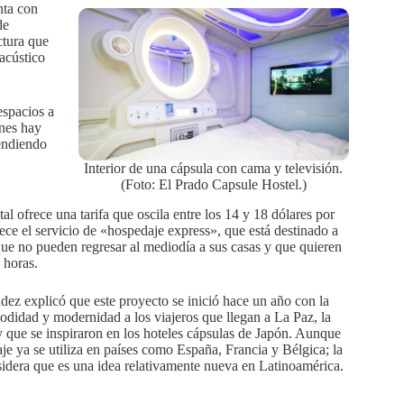
nta con
de
ctura que
acústico
espacios a
ones hay
pendiendo
Interior de una cápsula con cama y televisión.
(Foto: El Prado Capsule Hostel.)
tal ofrece una tarifa que oscila entre los 14 y 18 dólares por
ce el servicio de «hospedaje express», que está destinado a
que no pueden regresar al mediodía a sus casas y que quieren
 horas.
ez explicó que este proyecto se inició hace un año con la
odidad y modernidad a los viajeros que llegan a La Paz, la
 que se inspiraron en los hoteles cápsulas de Japón. Aunque
aje ya se utiliza en países como España, Francia y Bélgica; la
idera que es una idea relativamente nueva en Latinoamérica.