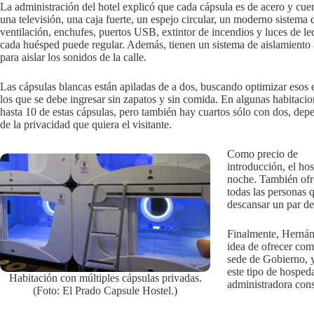
La administración del hotel explicó que cada cápsula es de acero y cue
una televisión, una caja fuerte, un espejo circular, un moderno sistema 
ventilación, enchufes, puertos USB, extintor de incendios y luces de le
cada huésped puede regular. Además, tienen un sistema de aislamiento 
para aislar los sonidos de la calle.
Las cápsulas blancas están apiladas de a dos, buscando optimizar esos 
los que se debe ingresar sin zapatos y sin comida. En algunas habitaci
hasta 10 de estas cápsulas, pero también hay cuartos sólo con dos, de
de la privacidad que quiera el visitante.
Como precio de
introducción, el hos
noche. También ofre
todas las personas 
descansar un par de
Finalmente, Hernánd
idea de ofrecer com
sede de Gobierno, y
este tipo de hosped
Habitación con múltiples cápsulas privadas.
administradora cons
(Foto: El Prado Capsule Hostel.)