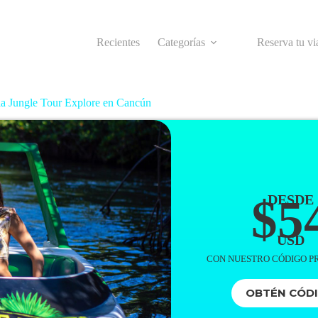
Recientes
Categorías
Reserva tu vi
ia Jungle Tour Explore en Cancún
$5
DESDE
USD
CON NUESTRO CÓDIGO 
OBTÉN CÓD